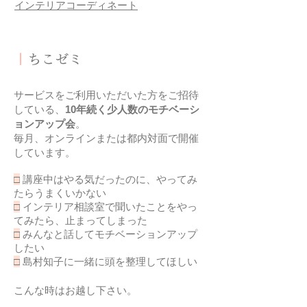
​インテリアコーディネート
｜
ちこゼミ
サービスをご利用いただいた方をご招待
している、
10年続く少人数のモチベーシ
ョンアップ会
。
毎月、オンラインまたは都内対面で開催
しています。
□
講座中はやる気だったのに、やってみ
たらうまくいかない
□
インテリア相談室で聞いたことをやっ
てみたら、止まってしまった
□
みんなと話してモチベーションアップ
したい
□
島村知子に一緒に頭を整理してほしい
​こんな時はお越し下さい。