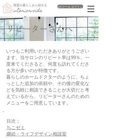
理想の暮らしから始める
dスクール ログイン
interior-vida
リピーターさんへ
いつもご利用いただきありがとうござい
ます。当サロンのリピート率は99％。一
度来てくださると、何度も訪れてくださ
る方が多いのが特徴です。
暮らしのホームドクターのように、ちょ
っとした追加の依頼や、その後の変化な
どを気軽に相談できることが大切だと考
えているから、リピーターさんのための
メニューをご用意しています。
目次；
​ちこゼミ
継続・ライフデザイン相談室