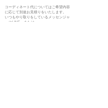
コーディネート代についてはご希望内容
に応じて別途お見積りをいたします。
いつもやり取りをしているメッセンジャ
ーやLINE、または
下記お問い合わせより「インテリアコー
ディネート希望」とお送りください。
→
問い合わせる
参考価格
□ 通常のインテリアコーディネート
\330,000
□ カーテンや家具の部分コーディネー
ト \66,000～
□ インテリア相談室 \24,000 (90分)
□ ご自宅訪問でのインテリア相談室
\55,000（120分）＋出張費