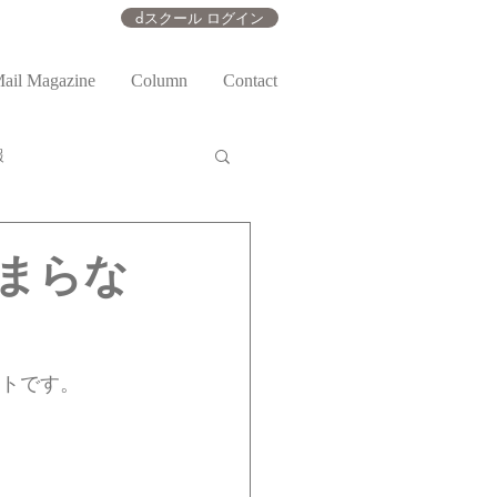
dスクール ログイン
ail Magazine
Column
Contact
報
まらな
ートです。