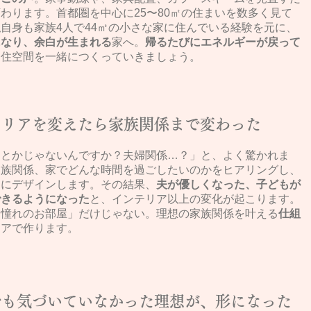
わります。首都圏を中心に25〜80㎡の住まいを数多く見て
自身も家族4人で44㎡の小さな家に住んでいる経験を元に、
になり、余白が生まれる
家へ。
帰るたびにエネルギーが戻って
な住空間を一緒につくっていきましょう。
テリアを変えたら家族関係まで変わった
りとかじゃないんですか？夫婦関係…？」と、よく驚かれま
家族関係、家でどんな時間を過ごしたいのかをヒアリングし、
うにデザインします。その結果、
夫が優しくなった、子どもが
できるようになった
と、インテリア以上の変化が起こります。
「憧れのお部屋」だけじゃない。理想の家族関係を叶える
仕組
リアで作ります。
でも気づいていなかった理想が、形になった