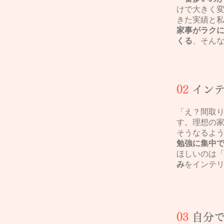
けで大きく変
きた実績と私
家事がラク
くる
、そん
02
イン
「え？間取
す。
理想の
そうなるよ
勉強に集中
ほしいのは
み
をインテ
03
自分