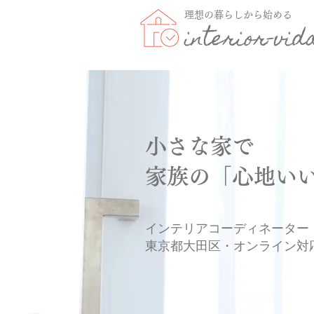
理想の暮らしから始める
interior-vid
小さな家で
​家族の「
心地い
インテリアコーディネーター
​東京都大田区・オンライン対