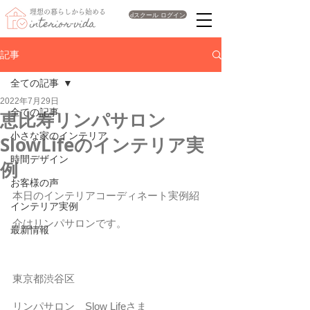
理想の暮らしから始める
dスクール ログイン
interior-vida
記事
全ての記事
2022年7月29日
全ての記事
恵比寿リンパサロン
小さな家のインテリア
SlowLifeのインテリア実
時間デザイン
例
お客様の声
本日のインテリアコーディネート実例紹
インテリア実例
介はリンパサロンです。
最新情報
東京都渋谷区
リンパサロン　Slow Lifeさま