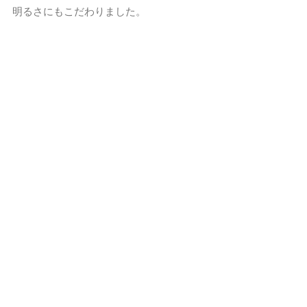
明るさにもこだわりました。
こういった形で家具や
ゾーニングのプランもさせていただきま
す。