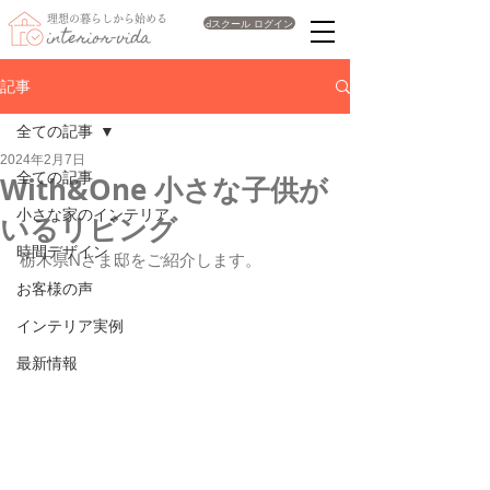
理想の暮らしから始める
dスクール ログイン
interior-vida
記事
全ての記事
2024年2月7日
全ての記事
With&One 小さな子供が
小さな家のインテリア
いるリビング
時間デザイン
栃木県Nさま邸をご紹介します。
お客様の声
インテリア実例
最新情報