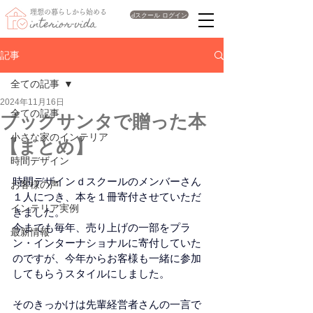
理想の暮らしから始める
dスクール ログイン
interior-vida
記事
全ての記事
2024年11月16日
全ての記事
ブックサンタで贈った本
小さな家のインテリア
【まとめ】
時間デザイン
時間デザインｄスクールのメンバーさん
お客様の声
１人につき、本を１冊寄付させていただ
インテリア実例
きました。
今までも毎年、売り上げの一部をプラ
最新情報
ン・インターナショナルに寄付していた
のですが、今年からお客様も一緒に参加
してもらうスタイルにしました。
そのきっかけは先輩経営者さんの一言で