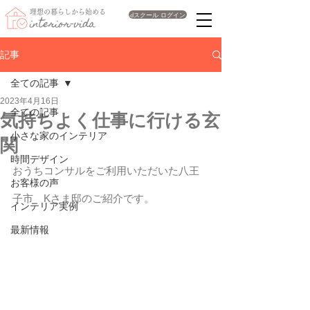
理想の暮らしから始める
dスクール ログイン
interior-vida
記事
全ての記事
2023年4月16日
全ての記事
気持ちよく仕事に行ける玄
小さな家のインテリア
関
時間デザイン
おうちコンサルをご利用いただいた八王
お客様の声
子市　Kさま邸のご紹介です。
インテリア実例
最新情報