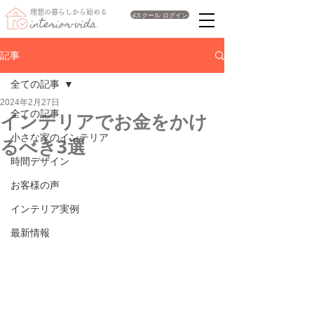
理想の暮らしから始める
dスクール ログイン
interior-vida
記事
全ての記事
2024年2月27日
全ての記事
インテリアでお金をかけ
小さな家のインテリア
るべき3選
時間デザイン
お客様の声
インテリア実例
最新情報