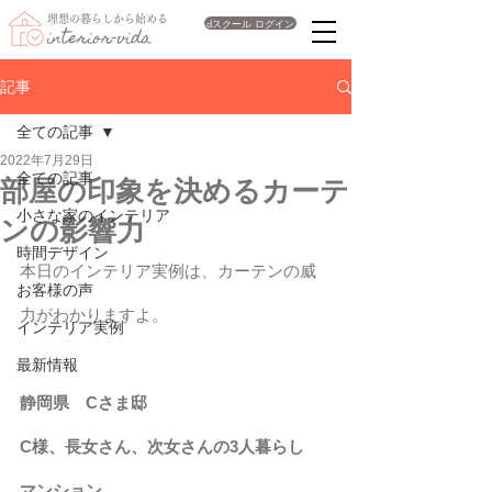
理想の暮らしから始める
dスクール ログイン
interior-vida
記事
全ての記事
2022年7月29日
全ての記事
部屋の印象を決めるカーテ
小さな家のインテリア
ンの影響力
時間デザイン
本日のインテリア実例は、カーテンの威
お客様の声
力がわかりますよ。
インテリア実例
最新情報
静岡県　Cさま邸
C様、長女さん、次女さんの3人暮らし　
マンション