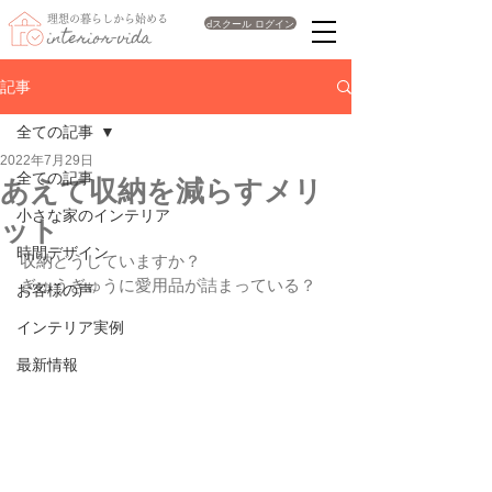
理想の暮らしから始める
dスクール ログイン
interior-vida
記事
全ての記事
2022年7月29日
全ての記事
あえて収納を減らすメリ
小さな家のインテリア
ット
時間デザイン
収納どうしていますか？
ぎゅうぎゅうに愛用品が詰まっている？
お客様の声
インテリア実例
最新情報