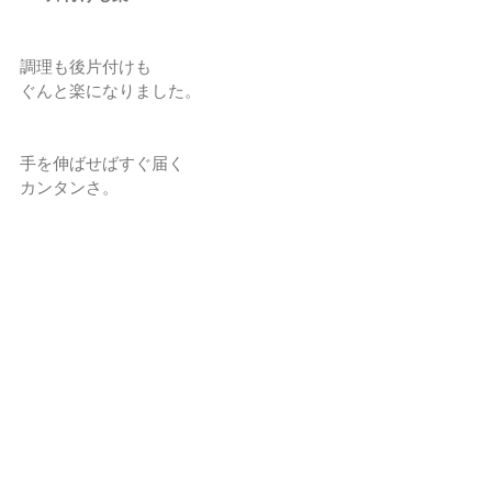
調理も後片付けも
ぐんと楽になりました。
手を伸ばせばすぐ届く
カンタンさ。
全てが手元にある
コタツのようです。
今は、
物が多い＝幸せ
な時代ではありません。
必要な物が心地よくあるのが幸せ。