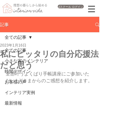
理想の暮らしから始める
dスクール ログイン
interior-vida
記事
全ての記事
2023年1月16日
全ての記事
私にピッタリの自分応援法
小さな家のインテリア
だと思う
時間デザイン
全部叶うよくばり手帳講座にご参加いた
だいたYさまからのご感想を紹介します。
お客様の声
インテリア実例
最新情報