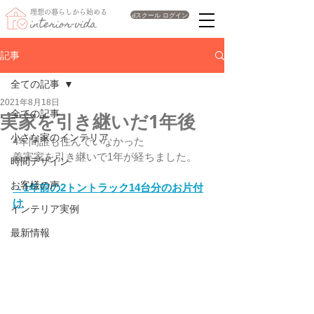
理想の暮らしから始める
dスクール ログイン
interior-vida
記事
全ての記事
2021年8月18日
全ての記事
実家を引き継いだ1年後
小さな家のインテリア
4年間誰も住んでいなかった
義実家を引き継いで1年が経ちました。
時間デザイン
お客様の声
→1年前の2トントラック14台分のお片付
け
インテリア実例
最新情報