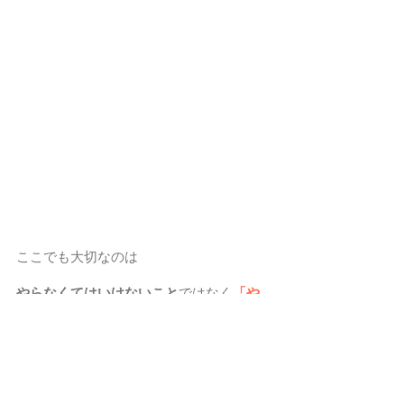
ここでも大切なのは
やらなくてはいけないこと
ではなく
「や
りたいこと」
を書くこと。