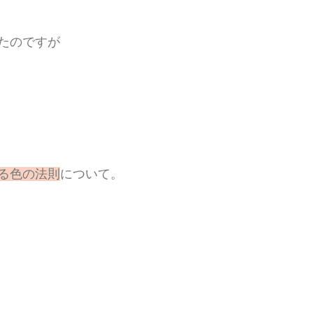
たのですが
る色の法則
について。